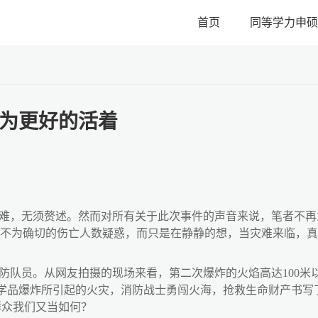
首页
同等学力申硕
为更好的活着
难，无须赘述。然而对所有关于此次事件的声音来说，笔者不再
更不为确切的伤亡人数疑惑，而只是在静静的想，当灾难来临，
防队员。从网友拍摄的现场来看，第二次爆炸的火焰高达
100
米
学品爆炸所引起的火灾，消防战士勇闯火海，抢救生命财产书写
群众我们又当如何？