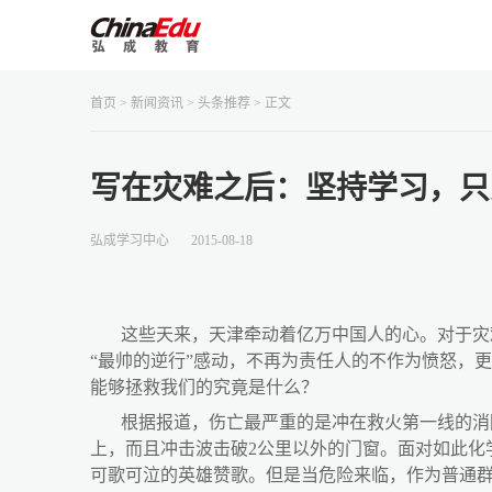
首页
>
新闻资讯
>
头条推荐
> 正文
写在灾难之后：坚持学习，只
弘成学习中心
2015-08-18
这些天来，天津牵动着亿万中国人的心。对于灾
“最帅的逆行”感动，不再为责任人的不作为愤怒，
能够拯救我们的究竟是什么？
根据报道，伤亡最严重的是冲在救火第一线的消
上，而且冲击波击破
2
公里以外的门窗。面对如此化
可歌可泣的英雄赞歌。但是当危险来临，作为普通