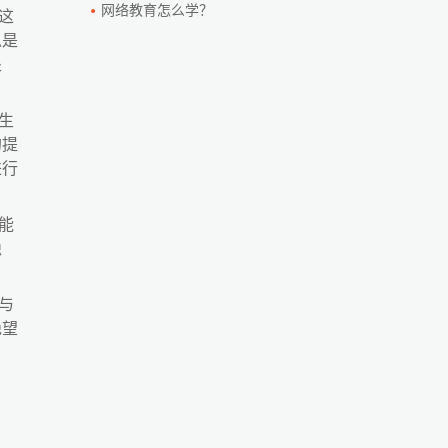
网络教育怎么学？
这
总是
处
生
的提
进行
能
隐
与
绝望