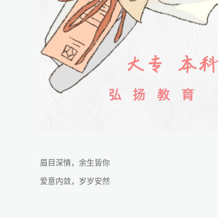
眉目深情，余生皆你
爱意内敛，岁岁安然