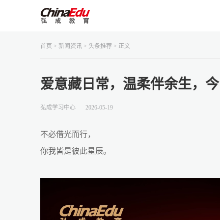
首页
>
新闻资讯
>
头条推荐
> 正文
爱意藏日常，温柔伴余生，今
弘成学习中心
2026-05-19
不必借光而行，
你我皆是彼此星辰。