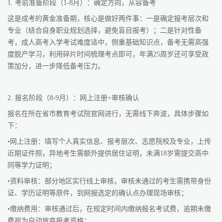
1. 考前准备阶段（1-8月）：确定方向，从容备考
这是成考的黄金准备期，核心是做好两件事：一是确定报考层次和
专业（结合自身职业规划选择，避免盲目报考）；二是针对性备
考，成人高考入学考试难度适中，侧重基础知识点，备考无需高强
度脱产学习，利用碎片时间梳理考点即可，年满25周岁还可享受政
策加分，进一步降低备考压力。
2. 报名阶段（8-9月）：网上注册+审核确认
报名在所在省市教育考试院官网进行，无需线下奔波，具体步骤如
下：
•网上注册：填写个人真实信息、报考层次、志愿院校及专业，上传
近期证件照，异地考生需额外提供居住证明，未满18岁需提交高中
同等学力证明；
•资料审核：部分地区实行线上审核，审核未通过的考生需携带身份
证、学历证明等原件，到网报选定的确认点办理现场审核；
•缴纳费用：审核通过后，在规定时间内缴纳报名考试费，逾期未缴
费视为自动放弃报考资格；