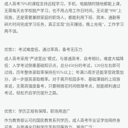
成人高考70%的课程支持远程学习，手机、电脑随时随地都能上课，
无需每天去学校脱产学习，也不用占用工作日时间。无论是“996”上
班族，还是需要兼顾家庭的职场人，都能利用下班、周末、通勤等
碎片时间完成学习任务，真正实现“白天赚钱，晚上充电”，工作学习
两不误。
优势2：考试难度低，通过率高，备考无压力
成人高考采用“严进宽出”模式，与普通高考、自考相比，难度大幅降
低：入学考试侧重基础知识点，总分450分的考试，120分左右即可
过线，历年整体录取率保持在95%以上；年满25周岁还能享受政策加
分，进一步提高录取概率。对于离开校园多年、基础薄弱的上班族
来说，无需高强度备考，只要稍微花时间梳理考点，就能顺利通过
考试，轻松开启学历提升之路。
优势3：学历正规有保障，职场用途广
作为教育部认可的国民教育系列学历，成人高考毕业证学信网终身
可查，与普通全日制学历享有同等效力，用途广泛：