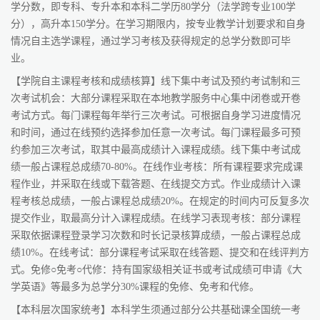
学分数，即专科、专升本和本科二学历80学分（法学跨专业100学
分），高升本150学分。在学习期限内，按专业教学计划要求和自身
情况自主选学课程，通过学习考核及获得规定的总学分数即可毕
业。
【学院自主课程考核和成绩核算】线下集中考试及预约考试制和三
次考试机会：大部分课程采取在本地教学服务中心集中闭卷或开卷
考试方式。每门课程每年举行三次考试。可根据自身学习进度情况
和时间，通过在线预约选择参加任意一次考试。每门课程最多可预
约参加三次考试，取其中最高成绩计入课程成绩。线下集中考试成
绩一般占课程总成绩70-80%。在线作业考核：所有课程要求完成课
程作业，并采取在线或下载答题、在线提交方式。作业成绩计入课
程考核总成绩，一般占课程总成绩20%。在规定的时间内可反复多次
提交作业，取最高分计入课程成绩。在线学习表现考核：部分课程
采取依据课程登录学习次数和时长记录核算成绩，一般占课程总成
绩10%。在线考试：部分课程考试采取在线答题、提交和在线评判方
式。免修○免考○代修：持有国家级相关证书或考试成绩可申请《大
学英语》等最多为总学分30%课程的免修、免考和代修。
【本科层次国家统考】本科学生须通过部分公共基础课全国统一考