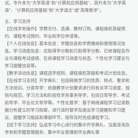
试，专升本为“大学英语”和“计算机应用基础”，高升本为“大学英
语”、“计算机应用基础”和“大学语文“或“高等数学”。
五、学习支持
【在线学务操作】学费交付、选课、教材订购、课程值机答疑预
约、课程考试预约、毕业和学位申请等。
【个人在线信息】基本信息：学籍信息和学费缴纳和使用情况信
息。学习进度信息：应取得学分数和已取得学分数、已修课程及作
业与课程考试成绩、在修课程学习进度与状态、个性化学习建议与
学习提醒信息等。
【教学活动信息】课程选学规则、课程值机答疑和考试计划信息。
【在线学习支持】开学典礼：包括网络学习的性质、特点、要求和
方法培训。分类导学：依据教学计划要求进行的有关学习进度、规
则与规范、学习方法和阶段性学务事务导学，包括日常导学、考试
前导学、毕业论文导学等。个性化督学：基于网络课程学习记录数
据分析建立的学习档案，进行适时督学及提出学习提醒和学习建
议、提醒学习拖延和薄弱环节，指导及时完成课程学习。
【线下学习支持】弘成学习中心进行的集中开学典礼、当面咨询及
学务和学籍管理服务、集中毕业管理和毕业典礼等