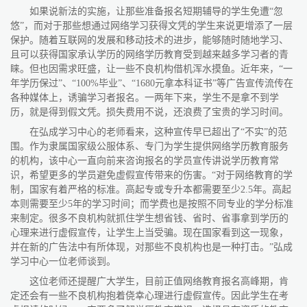
如果说新法的实施，让那些准备报名短期辅导的学生免遭“忽
悠”，而对于那些想通过网络学习获得文凭的学生来说更增添了一层
保护。随着互联网的发展和移动技术的进步，能够随时随地学习、
且可以获得国家承认学历的网络学历教育受到越来越多学习者的青
睐。但也因需求旺盛，让一些不良机构借机浑水摸鱼。近年来，“一
年学历保过”、“
100%
毕业”、“
1680
元拿本科证书”等广告宣传流传在
各种媒体上，诱骗学习者报名。一两年下来，学生不是拿不到学
历，就是得到假文凭。损失费用不说，还浪费了宝贵的学习时间。
在弘成学习中心的老师看来，这种宣传早已超出了“不实”的范
围。作为隶属国家级公服体系、专门为学生提供网络学历教育服务
的机构，该中心一直向前来咨询报名的学员宣传讲说学历教育常
识，希望更多的学员避免虚假宣传带来的伤害。“对于网络教育的学
制，国家有着严格的标准。高起专或专升本都需要至少
2.5
年。高起
本则需要至少
5
年的学习时间；而学费也是按照不同专业的学分标准
来制定。很多不良机构就抓住学生想省钱、省时、省事拿到学历的
心理来进行虚假宣传，让学生上当受骗。现在国家看到这一现象，
并在新的广告法中有所体现，对那些不良机构也是一种打击。”弘成
学习中心一位老师谈到。
这位老师还提醒广大学生，目前正值网络教育报名高峰期，肯
定还会有一些不良机构抱着侥幸心理进行虚假宣传。因此学生在考