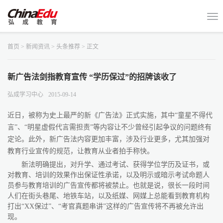
首页
>
新闻资讯
>
头条推荐
> 正文
新广告法剑指教育宣传 “学历保过”的招牌该收了
弘成学习中心
2015-09-14
近日，被称为史上最严的新《广告法》正式实施，其中“童星不得代
言”、“明星虚假代言需担责”等内容让不少曾经引起争议的问题终有
定论。此外，新广告法内容更加丰富，涉及行业更多，尤其加强对
教育行业宣传的规范，让教育从业者拍手称快。
新法明确提出，对升学、通过考试、获得学位学历及证书，或
对教育、培训的效果作出保证性承诺，以及明示或暗示考试命题人
员参与教育培训的广告宣传都将被禁止。也就是说，很长一段时间
人们在街头巷尾、地铁车站，以及纸媒、网媒上总能看到教育机构
打出“
XX
保过”、“考官真题串讲”这样的广告宣传将不再被允许出
现。